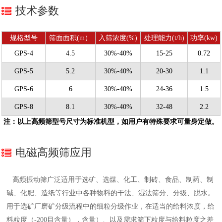
技术参数
规格型号
筛面面积(m）
入筛浓度(%)
处理能力(t/h)
功率(kw)
GPS-4
4.5
30%-40%
15-25
0.72
GPS-5
5.2
30%-40%
20-30
1.1
GPS-6
6
30%-40%
24-36
1.5
GPS-8
8.1
30%-40%
32-48
2.2
注：以上高频筛型号尺寸为标准机型，如用户有特殊要求可量身定做。
电磁高频筛应用
高频振动筛广泛适用于选矿、选煤、化工、制砖、食品、制药、制
碱、化肥、造纸等行业中各种物料的干法、湿法筛分、分级、脱水。
用于选矿厂磨矿分级流程中的细粒分级作业，在适当的给料浓度，给
料粒度（-200目含量），含量）、以及需求筛下粒度与给料粒度之差