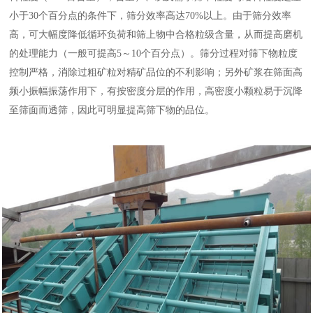
小于30个百分点的条件下，筛分效率高达70%以上。由于筛分效率
高，可大幅度降低循环负荷和筛上物中合格粒级含量，从而提高磨机
的处理能力（一般可提高5～10个百分点）。筛分过程对筛下物粒度
控制严格，消除过粗矿粒对精矿品位的不利影响；另外矿浆在筛面高
频小振幅振荡作用下，有按密度分层的作用，高密度小颗粒易于沉降
至筛面而透筛，因此可明显提高筛下物的品位。