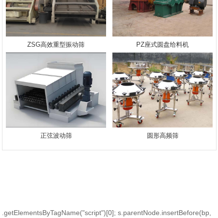
ZSG高效重型振动筛
PZ座式圆盘给料机
正弦波动筛
圆形高频筛
.getElementsByTagName("script")[0]; s.parentNode.insertBefore(bp,