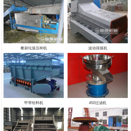
餐厨垃圾压榨机
波动筛煤机
甲带给料机
450过滤机