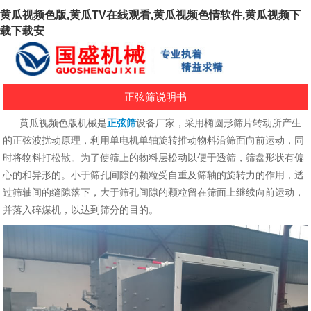
黄瓜视频色版,黄瓜TV在线观看,黄瓜视频色情软件,黄瓜视频下
载下载安
正弦筛说明书
黄瓜视频色版机械是
正弦筛
设备厂家，采用椭圆形筛片转动所产生
的正弦波扰动原理，利用单电机单轴旋转推动物料沿筛面向前运动，同
时将物料打松散。为了使筛上的物料层松动以便于透筛，筛盘形状有偏
心的和异形的。小于筛孔间隙的颗粒受自重及筛轴的旋转力的作用，透
过筛轴间的缝隙落下，大于筛孔间隙的颗粒留在筛面上继续向前运动，
并落入碎煤机，以达到筛分的目的。